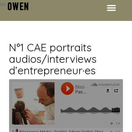
Dépl
Aller
au
la
contenu
navi
N°1 CAE portraits
audios/interviews
d’entrepreneur·es