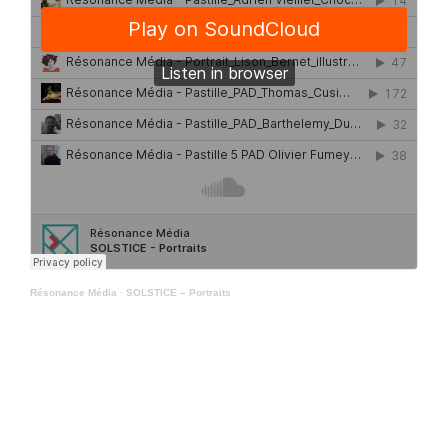
Résonance Média
·
SOLSTICE – Portraits