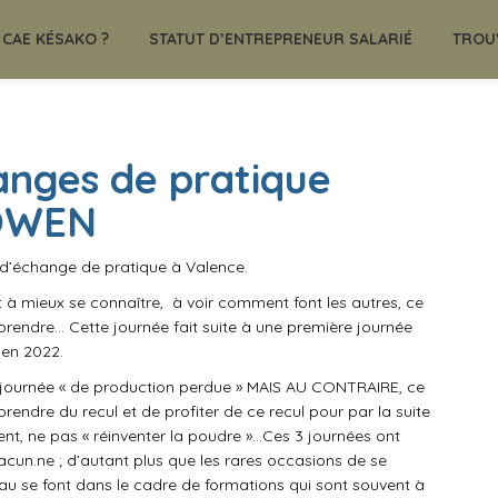
CAE KÉSAKO ?
STATUT D’ENTREPRENEUR SALARIÉ
TROU
anges de pratique
 OWEN
e d’échange de pratique à Valence.
 à mieux se connaître,
à voir comment font les autres, ce
 prendre… Cette journée fait suite à une première journée
 en 2022.
 journée « de production perdue » MAIS AU CONTRAIRE, ce
ndre du recul et de profiter de ce recul pour par la suite
nt, ne pas « réinventer la poudre »…Ces 3 journées ont
acun.ne ; d’autant plus que les rares occasions de se
au se font dans le cadre de formations qui sont souvent à