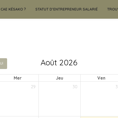
CAE KÉSAKO ?
STATUT D’ENTREPRENEUR SALARIÉ
TROU
Août 2026
ui
Mer
Jeu
Ven
29
30
3