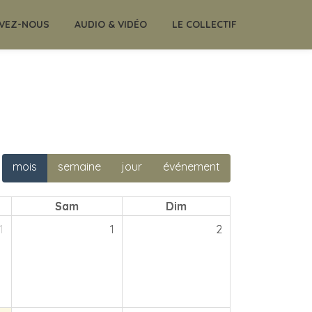
VEZ-NOUS
AUDIO & VIDÉO
LE COLLECTIF
mois
semaine
jour
événement
Sam
Dim
1
1
2